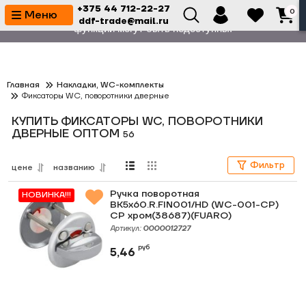
+375 44 712-22-27
0
⚙️ На сайте проводятся технические работы. Некоторые
Меню
ddf-trade@mail.ru
функции могут быть недоступны.
Главная
Накладки, WC-комплекты
Фиксаторы WC, поворотники дверные
КУПИТЬ ФИКСАТОРЫ WC, ПОВОРОТНИКИ
ДВЕРНЫЕ ОПТОМ
56
Фильтр
цене
названию
Ручка поворотная
НОВИНКА!!!
BK5x60.R.FIN001/HD (WC-001-CP)
CP хром(38687)(FUARO)
Артикул:
0000012727
руб
5,46