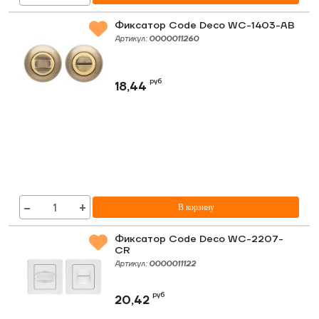
Фиксатор Code Deco WC-1403-AB
Артикул:
0000011260
руб
18,44
−
+
В корзину
Фиксатор Code Deco WC-2207-
CR
Артикул:
0000011122
руб
20,42