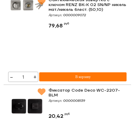
Сантехническая завертка с
ключом RENZ BK-K 02 SN/NP никель
мат./никель блест. (50,10)
Артикул:
0000009072
руб
79,68
−
+
В корзину
Фиксатор Code Deco WC-2207-
BLM
Артикул:
0000008139
руб
20,42