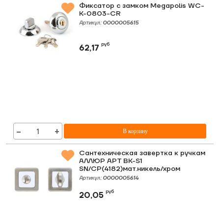
Фиксатор с замком Megapolis WC-
K-0803-CR
Артикул:
0000005615
руб
62,17
−
+
В корзину
Сантехническая завертка к ручкам
АЛЛЮР АРТ BK-S1
SN/CP(4182)мат.никель/хром
Артикул:
0000005614
руб
20,05