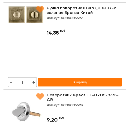
Ручка поворотная ВК6 QL АВG-6
зеленая бронза Китай
Артикул:
0000005597
руб
14,35
−
+
В корзину
Поворотник Apecs TT-0705-8/75-
CR
Артикул:
0000005593
руб
9,20