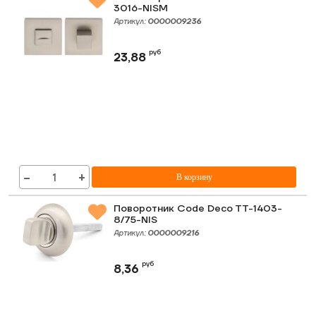
3016-NISM
Артикул:
0000009236
руб
23,88
−
+
В корзину
Поворотник Code Deco TT-1403-
8/75-NIS
Артикул:
0000009216
руб
8,36