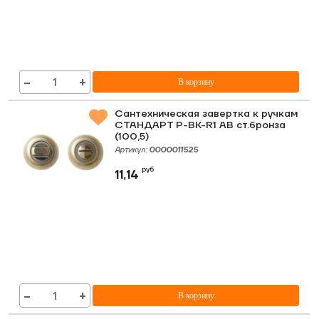
−
+
В корзину
Сантехническая завертка к ручкам
СТАНДАРТ P-BK-R1 AB ст.бронза
(100,5)
Артикул:
0000011525
руб
11,14
−
+
В корзину