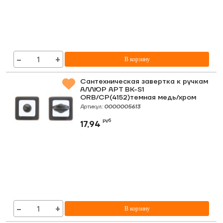
−
+
В корзину
Сантехническая завертка к ручкам
АЛЛЮР АРТ BK-S1
ORB/CP(4152)темная медь/хром
Артикул:
0000005613
руб
17,94
−
+
В корзину