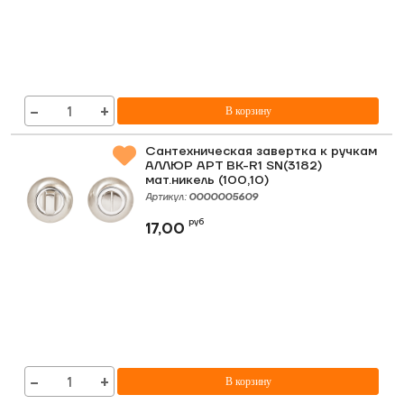
−
+
В корзину
Сантехническая завертка к ручкам
АЛЛЮР АРТ BK-R1 SN(3182)
мат.никель (100,10)
Артикул:
0000005609
руб
17,00
−
+
В корзину