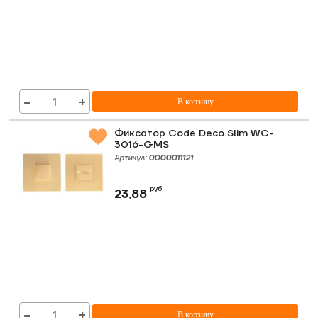
−
+
В корзину
Фиксатор Code Deco Slim WC-
3016-GMS
Артикул:
0000011121
руб
23,88
−
+
В корзину