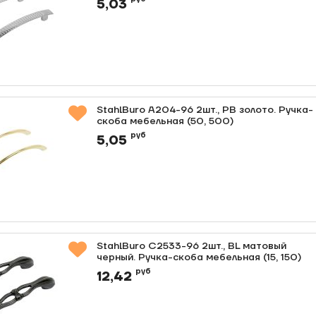
5,03
StahlBuro A204-96 2шт., PB золото. Ручка-
скоба мебельная (50, 500)
Артикул:
0000011744
руб
5,05
StahlBuro C2533-96 2шт., BL матовый
черный. Ручка-скоба мебельная (15, 150)
Артикул:
0000011442
руб
12,42