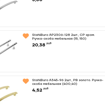
StahlBuro AP2306-128 2шт., CP хром.
Ручка-скоба мебельная (15, 150)
Артикул:
0000012676
руб
20,38
StahlBuro A345-96 2шт., PB золото. Ручка-
скоба мебельная (400,40)
Артикул:
0000012675
руб
4,52