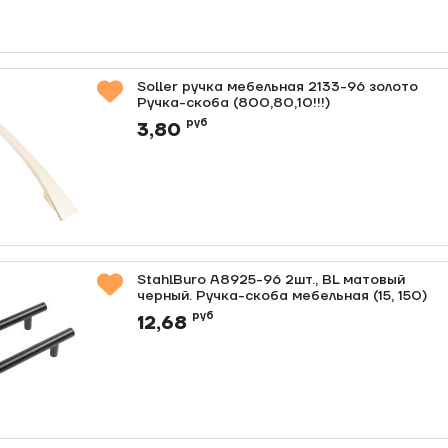
Soller ручка мебельная 2133-96 золото
Ручка-скоба (800,80,10!!!)
Артикул:
0000010792
руб
3,80
StahlBuro A8925-96 2шт., BL матовый
черный. Ручка-скоба мебельная (15, 150)
Артикул:
0000011874
руб
12,68