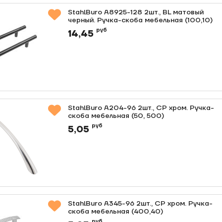
StahlBuro A8925-128 2шт., BL матовый
черный. Ручка-скоба мебельная (100,10)
Артикул:
0000011873
руб
14,45
StahlBuro A204-96 2шт., CP хром. Ручка-
скоба мебельная (50, 500)
Артикул:
0000011860
руб
5,05
StahlBuro A345-96 2шт., CP хром. Ручка-
скоба мебельная (400,40)
Артикул:
0000011760
руб