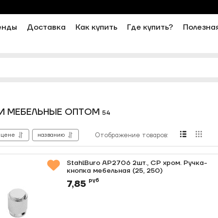
енды
Доставка
Как купить
Где купить?
Полезна
КИ МЕБЕЛЬНЫЕ ОПТОМ
54
цене
названию
Отображение товаров:
StahlBuro AP2706 2шт., CP хром. Ручка-
кнопка мебельная (25, 250)
Артикул:
0000012710
руб
7,85