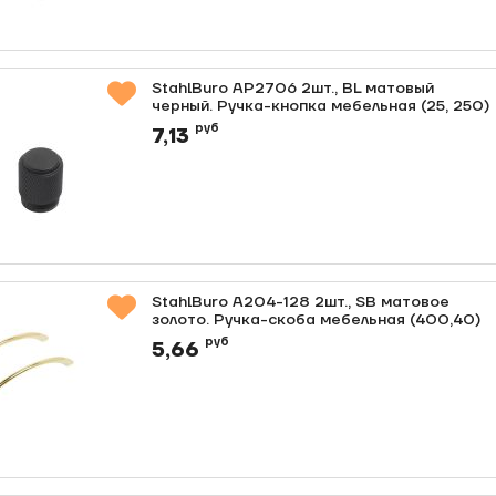
StahlBuro AP2706 2шт., BL матовый
черный. Ручка-кнопка мебельная (25, 250)
Артикул:
0000012709
руб
7,13
StahlBuro A204-128 2шт., SB матовое
золото. Ручка-скоба мебельная (400,40)
Артикул:
0000012708
руб
5,66