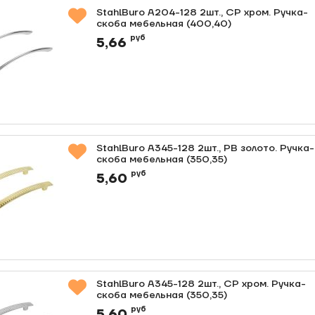
StahlBuro A204-128 2шт., CP хром. Ручка-
скоба мебельная (400,40)
Артикул:
0000012707
руб
5,66
StahlBuro A345-128 2шт., PB золото. Ручка-
скоба мебельная (350,35)
Артикул:
0000012679
руб
5,60
StahlBuro A345-128 2шт., CP хром. Ручка-
скоба мебельная (350,35)
Артикул:
0000012678
руб
5,60