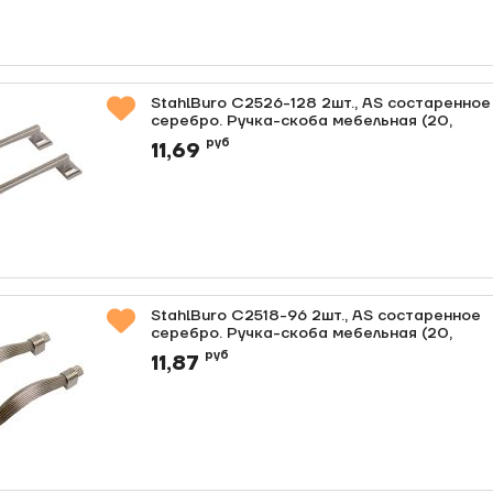
StahlBuro C2526-128 2шт., AS состаренное
серебро. Ручка-скоба мебельная (20,
200)
руб
11,69
Артикул:
0000011441
StahlBuro C2518-96 2шт., AS состаренное
серебро. Ручка-скоба мебельная (20,
200)
руб
11,87
Артикул:
0000011440