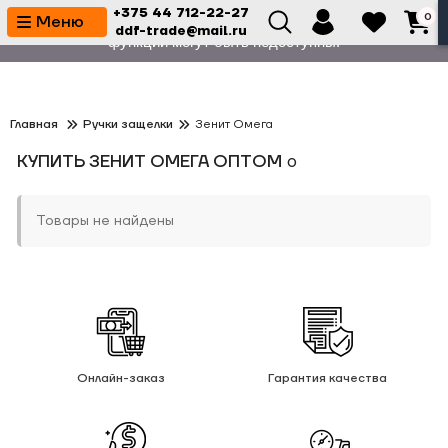
+375 44 712-22-27
0
⚙️ На сайте проводятся технические работы. Некоторые
Меню
ddf-trade@mail.ru
функции могут быть недоступны.
Главная
Ручки защелки
Зенит Омега
КУПИТЬ ЗЕНИТ ОМЕГА ОПТОМ
0
Товары не найдены
Онлайн-заказ
Гарантия качества